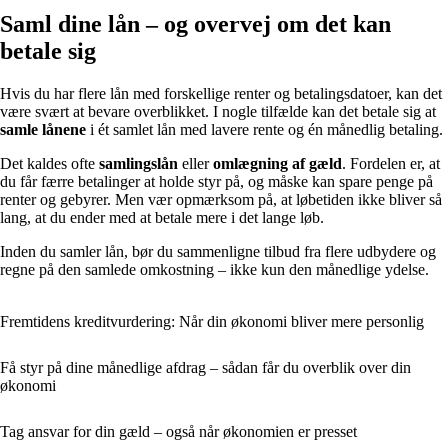
Saml dine lån – og overvej om det kan
betale sig
Hvis du har flere lån med forskellige renter og betalingsdatoer, kan det
være svært at bevare overblikket. I nogle tilfælde kan det betale sig at
samle lånene
i ét samlet lån med lavere rente og én månedlig betaling.
Det kaldes ofte
samlingslån
eller
omlægning af gæld
. Fordelen er, at
du får færre betalinger at holde styr på, og måske kan spare penge på
renter og gebyrer. Men vær opmærksom på, at løbetiden ikke bliver så
lang, at du ender med at betale mere i det lange løb.
Inden du samler lån, bør du sammenligne tilbud fra flere udbydere og
regne på den samlede omkostning – ikke kun den månedlige ydelse.
Fremtidens kreditvurdering: Når din økonomi bliver mere personlig
Få styr på dine månedlige afdrag – sådan får du overblik over din
økonomi
Tag ansvar for din gæld – også når økonomien er presset