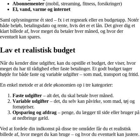
Abonnementer
(mobil, streaming, fitness, forsikringer)
El, vand, varme og internet
Saml oplysningerne ét sted – fx i et regneark eller en budgetapp. Notér
både beløb, betalingsdato og rente, hvis det er et lån. Det giver dig et
klart billede af, hvor meget du betaler hver måned, og hvor der
eventuelt kan spares.
Lav et realistisk budget
Når du kender dine udgifter, kan du opstille et budget, der viser, hvor
meget du har til rådighed efter faste betalinger. Et godt budget tager
højde for både faste og variable udgifter – som mad, transport og fritid.
En enkel metode er at dele økonomien op i tre kategorier:
Faste udgifter
– alt det, du skal betale hver måned.
Variable udgifter
– det, du selv kan påvirke, som mad, tøj og
fornøjelser.
Opsparing og afdrag
– penge, du lægger til side eller bruger på
at nedbringe gæld.
Ved at fordele din indkomst på disse tre områder får du et realistisk
billede af, hvor meget du kan bruge – og hvor du eventuelt kan justere.