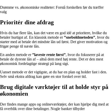
Drømme vs. økonomiske realiteter: Forstå forskellen før du træffer
valg
Prioritér dine afdrag
Hvis du har flere lån, kan det være en god idé at prioritere, hvilke du
betaler hurtigst af. En klassisk metode er
”sneboldmetoden”
, hvor du
starter med at betale det mindste lån ud først. Det giver motivation og
frigør penge til næste lån.
En anden metode er
”laveste rente først”
, hvor du fokuserer på at
betale de dyreste lån af – altså dem med høj rente. Det er den mest
økonomisk fordelagtige strategi på lang sigt.
Uanset metode er det vigtigste, at du har en plan og holder fast i den.
Selv små ekstra afdrag kan gøre en stor forskel over tid.
Brug digitale værktøjer til at holde styr på
økonomien
Der findes mange apps og onlineværktøjer, der kan hjælpe dig med at
få overblik over dine betalinger. Nogle banker tilbyder