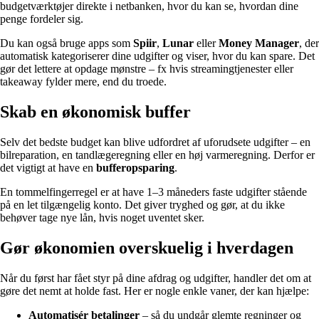
budgetværktøjer direkte i netbanken, hvor du kan se, hvordan dine
penge fordeler sig.
Du kan også bruge apps som
Spiir
,
Lunar
eller
Money Manager
, der
automatisk kategoriserer dine udgifter og viser, hvor du kan spare. Det
gør det lettere at opdage mønstre – fx hvis streamingtjenester eller
takeaway fylder mere, end du troede.
Skab en økonomisk buffer
Selv det bedste budget kan blive udfordret af uforudsete udgifter – en
bilreparation, en tandlægeregning eller en høj varmeregning. Derfor er
det vigtigt at have en
bufferopsparing
.
En tommelfingerregel er at have 1–3 måneders faste udgifter stående
på en let tilgængelig konto. Det giver tryghed og gør, at du ikke
behøver tage nye lån, hvis noget uventet sker.
Gør økonomien overskuelig i hverdagen
Når du først har fået styr på dine afdrag og udgifter, handler det om at
gøre det nemt at holde fast. Her er nogle enkle vaner, der kan hjælpe:
Automatisér betalinger
– så du undgår glemte regninger og