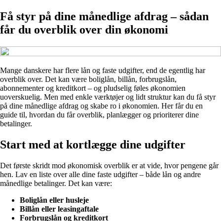
Få styr på dine månedlige afdrag – sådan
får du overblik over din økonomi
Mange danskere har flere lån og faste udgifter, end de egentlig har
overblik over. Det kan være boliglån, billån, forbrugslån,
abonnementer og kreditkort – og pludselig føles økonomien
uoverskuelig. Men med enkle værktøjer og lidt struktur kan du få styr
på dine månedlige afdrag og skabe ro i økonomien. Her får du en
guide til, hvordan du får overblik, planlægger og prioriterer dine
betalinger.
Start med at kortlægge dine udgifter
Det første skridt mod økonomisk overblik er at vide, hvor pengene går
hen. Lav en liste over alle dine faste udgifter – både lån og andre
månedlige betalinger. Det kan være:
Boliglån eller husleje
Billån eller leasingaftale
Forbrugslån og kreditkort