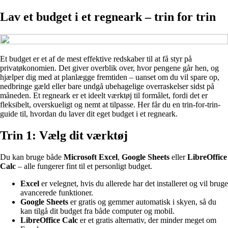
Lav et budget i et regneark – trin for trin
Et budget er et af de mest effektive redskaber til at få styr på
privatøkonomien. Det giver overblik over, hvor pengene går hen, og
hjælper dig med at planlægge fremtiden – uanset om du vil spare op,
nedbringe gæld eller bare undgå ubehagelige overraskelser sidst på
måneden. Et regneark er et ideelt værktøj til formålet, fordi det er
fleksibelt, overskueligt og nemt at tilpasse. Her får du en trin-for-trin-
guide til, hvordan du laver dit eget budget i et regneark.
Trin 1: Vælg dit værktøj
Du kan bruge både
Microsoft Excel
,
Google Sheets
eller
LibreOffice
Calc
– alle fungerer fint til et personligt budget.
Excel
er velegnet, hvis du allerede har det installeret og vil bruge
avancerede funktioner.
Google Sheets
er gratis og gemmer automatisk i skyen, så du
kan tilgå dit budget fra både computer og mobil.
LibreOffice Calc
er et gratis alternativ, der minder meget om