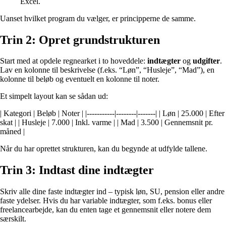
Excel.
Uanset hvilket program du vælger, er principperne de samme.
Trin 2: Opret grundstrukturen
Start med at opdele regnearket i to hoveddele:
indtægter
og
udgifter
.
Lav en kolonne til beskrivelse (f.eks. “Løn”, “Husleje”, “Mad”), en
kolonne til beløb og eventuelt en kolonne til noter.
Et simpelt layout kan se sådan ud:
| Kategori | Beløb | Noter | |-----------|--------|-------| | Løn | 25.000 | Efter
skat | | Husleje | 7.000 | Inkl. varme | | Mad | 3.500 | Gennemsnit pr.
måned |
Når du har oprettet strukturen, kan du begynde at udfylde tallene.
Trin 3: Indtast dine indtægter
Skriv alle dine faste indtægter ind – typisk løn, SU, pension eller andre
faste ydelser. Hvis du har variable indtægter, som f.eks. bonus eller
freelancearbejde, kan du enten tage et gennemsnit eller notere dem
særskilt.