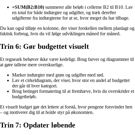
=SUM(B2:B10)
summerer alle beløb i cellerne B2 til B10. Lav
en total for både indtægter og udgifter, og træk derefter
udgifterne fra indtægterne for at se, hvor meget du har tilbage.
Du kan også tilføje en kolonne, der viser forskellen mellem planlagt og
faktisk forbrug, hvis du vil følge udviklingen måned for måned.
Trin 6: Gør budgettet visuelt
Et regneark behøver ikke være kedeligt. Brug farver og diagrammer til
at gøre tallene mere overskuelige.
Marker indtægter med grøn og udgifter med rød.
Lav et cirkeldiagram, der viser, hvor stor en andel af budgettet
der går til hver kategori.
Brug betinget formatering til at fremhæve, hvis du overskrider et
budgetbeløb.
Et visuelt budget gør det lettere at forstå, hvor pengene forsvinder hen
– og motiverer dig til at holde styr på økonomien.
Trin 7: Opdater løbende