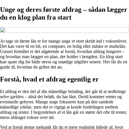
Unge og deres første afdrag – sådan lægger
du en klog plan fra start
At tage sit første lån er for mange unge et stort skridt ind i voksenlivet.
Det kan være til en bil, en computer, en bolig eller måske et studielån.
Uanset formålet er det afgørende at forstå, hvordan afdrag fungerer –
og hvordan man lægger en plan, der holder i længden. En klog start
kan spare dig for både stress og unødige udgifter senere. Her får du en
guide til, hvordan du griber det an.
Forstå, hvad et afdrag egentlig er
Et afdrag er den del af din månedlige betaling, der går til at nedbringe
selve gælden – altså det beløb, du har lånt. Dertil kommer renter og
eventuelle gebyrer. Mange unge fokuserer kun på den samlede
månedlige ydelse, men det er vigtigt at kende fordelingen mellem
afdrag og renter. I begyndelsen af et lån går en større del ofte til renter,
mens afdraget vokser over tid.
Ved at forstå denne mekanik får du et mere realistisk billede af, hvor