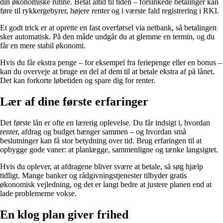
din økonomiske rutine. Betal altid til tiden – forsinkede betalinger kan
føre til rykkergebyrer, højere renter og i værste fald registrering i RKI.
Et godt trick er at oprette en fast overførsel via netbank, så betalingen
sker automatisk. På den måde undgår du at glemme en termin, og du
får en mere stabil økonomi.
Hvis du får ekstra penge – for eksempel fra feriepenge eller en bonus –
kan du overveje at bruge en del af dem til at betale ekstra af på lånet.
Det kan forkorte løbetiden og spare dig for renter.
Lær af dine første erfaringer
Det første lån er ofte en lærerig oplevelse. Du får indsigt i, hvordan
renter, afdrag og budget hænger sammen – og hvordan små
beslutninger kan få stor betydning over tid. Brug erfaringen til at
opbygge gode vaner: at planlægge, sammenligne og tænke langsigtet.
Hvis du oplever, at afdragene bliver svære at betale, så søg hjælp
tidligt. Mange banker og rådgivningstjenester tilbyder gratis
økonomisk vejledning, og det er langt bedre at justere planen end at
lade problemerne vokse.
En klog plan giver frihed