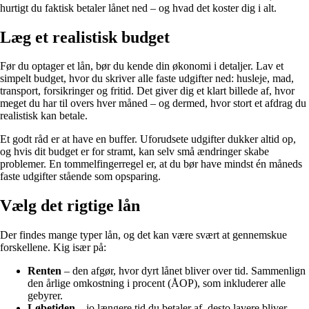
hurtigt du faktisk betaler lånet ned – og hvad det koster dig i alt.
Læg et realistisk budget
Før du optager et lån, bør du kende din økonomi i detaljer. Lav et
simpelt budget, hvor du skriver alle faste udgifter ned: husleje, mad,
transport, forsikringer og fritid. Det giver dig et klart billede af, hvor
meget du har til overs hver måned – og dermed, hvor stort et afdrag du
realistisk kan betale.
Et godt råd er at have en buffer. Uforudsete udgifter dukker altid op,
og hvis dit budget er for stramt, kan selv små ændringer skabe
problemer. En tommelfingerregel er, at du bør have mindst én måneds
faste udgifter stående som opsparing.
Vælg det rigtige lån
Der findes mange typer lån, og det kan være svært at gennemskue
forskellene. Kig især på:
Renten
– den afgør, hvor dyrt lånet bliver over tid. Sammenlign
den årlige omkostning i procent (ÅOP), som inkluderer alle
gebyrer.
Løbetiden
– jo længere tid du betaler af, desto lavere bliver